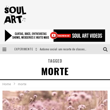
EXPERIMENTE
Autismo social: um recorte de classes e acesso ao bem estar para além do espectro
A subida da rampa é diferente!
TAGGED
MORTE
Faça o bem! Mas, sem olhar a quem!?
Novo single de Arnaldo Tifu, “De Testa” explora brasilidade em sons, cores e símbolos
Home
morte