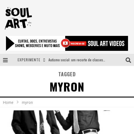
EXPERIMENTE
Autismo social: um recorte de classes e acesso ao bem estar para além do espectro
A subida da rampa é diferente!
TAGGED
MYRON
Faça o bem! Mas, sem olhar a quem!?
Novo single de Arnaldo Tifu, “De Testa” explora brasilidade em sons, cores e símbolos
Home
myron