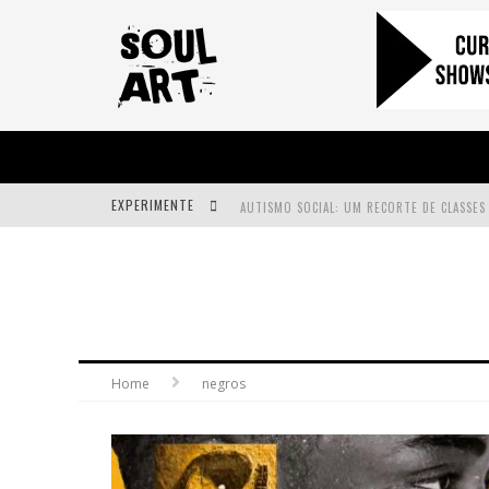
EXPERIMENTE
A SUBIDA DA RAMPA É DIFERENTE!
FAÇA O BEM! MAS, SEM OLHAR A QUEM!?
Home
negros