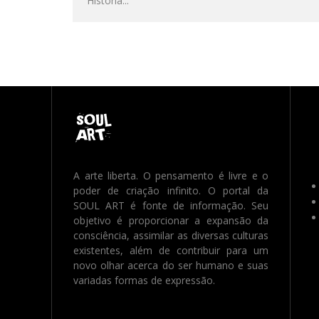
História
...
A arte liberta. O pensamento é livre e o
poder de criação infinito. O portal da
SOUL ART é fonte de informação. Seu
objetivo é proporcionar a expansão da
consciência, assimilar as diversas culturas
existentes, além de contribuir para um
novo olhar acerca do ser humano e suas
variadas formas de expressão.