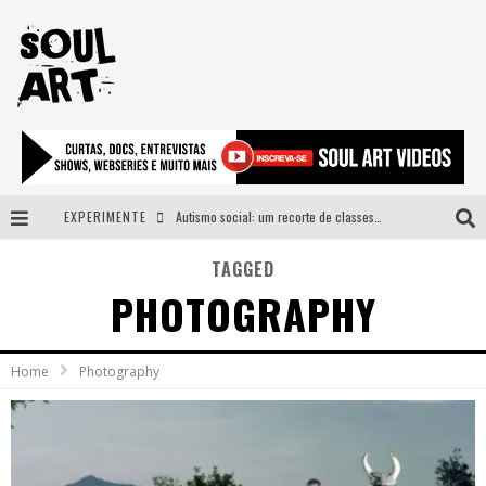
EXPERIMENTE
Autismo social: um recorte de classes e acesso ao bem estar para além do espectro
A subida da rampa é diferente!
TAGGED
PHOTOGRAPHY
Faça o bem! Mas, sem olhar a quem!?
Novo single de Arnaldo Tifu, “De Testa” explora brasilidade em sons, cores e símbolos
Home
Photography