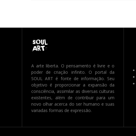
A arte liberta. O pensamento é livre e o
poder de criação infinito. O portal da
SOUL ART é fonte de informação. Seu
objetivo é proporcionar a expansão da
consciência, assimilar as diversas culturas
existentes, além de contribuir para um
novo olhar acerca do ser humano e suas
variadas formas de expressão.