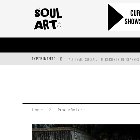
EXPERIMENTE
A SUBIDA DA RAMPA É DIFERENTE!
FAÇA O BEM! MAS, SEM OLHAR A QUEM!?
Home
Produção Local