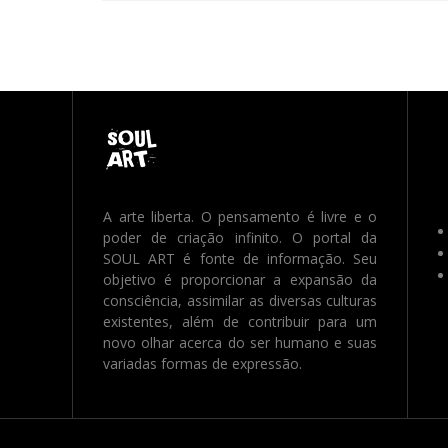
A arte liberta. O pensamento é livre e o
poder de criação infinito. O portal da
SOUL ART é fonte de informação. Seu
objetivo é proporcionar a expansão da
consciência, assimilar as diversas culturas
existentes, além de contribuir para um
novo olhar acerca do ser humano e suas
variadas formas de expressão.