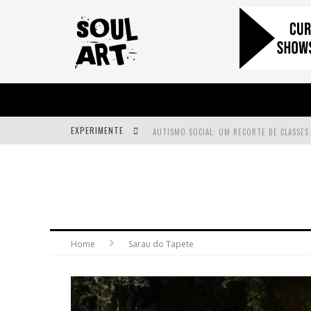
EXPERIMENTE
A SUBIDA DA RAMPA É DIFERENTE!
FAÇA O BEM! MAS, SEM OLHAR A QUEM!?
Home
Sarau do Tapete