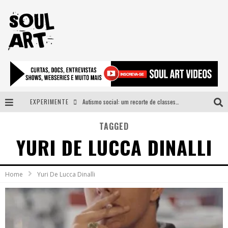
EXPERIMENTE
Autismo social: um recorte de classes e acesso ao bem estar para além do espectro
A subida da rampa é diferente!
TAGGED
YURI DE LUCCA DINALLI
Faça o bem! Mas, sem olhar a quem!?
Novo single de Arnaldo Tifu, “De Testa” explora brasilidade em sons, cores e símbolos
Home
Yuri De Lucca Dinalli