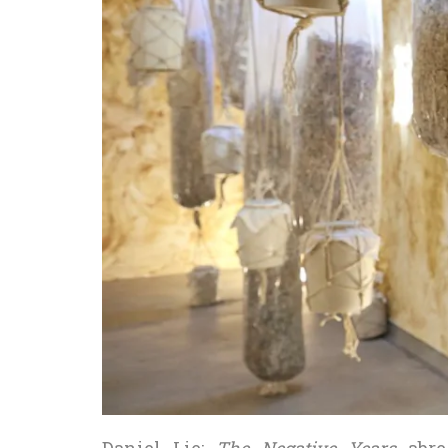
Daniel Lie:
The Negative Years
abre