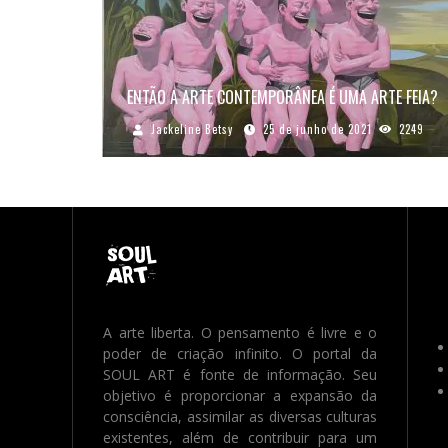
ENTÃO A ARTE CONTEMPORÂNEA É UMA ARTE FEIA?
Jackeline Betsy
25 de junho de 2021
2249
A arte liberta. O pensamento é livre e o
poder de criação infinito. O portal da
SOUL ART é fonte de informação. Seu
objetivo é proporcionar a expansão da
consciência, assimilar as diversas culturas
existentes, além de contribuir para um