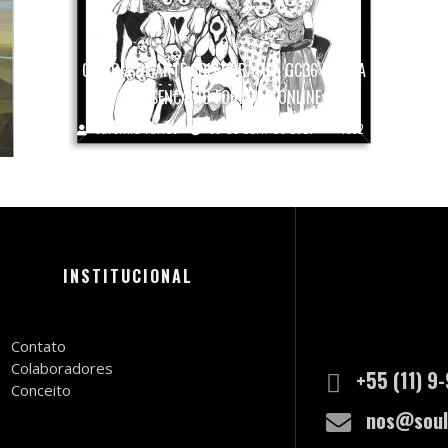
GALERIA DE ARTE COLABORATIVA GC36 MARCA
PRESENÇA NO FORMATO ONLINE
Carolina Farias
30 de abril de 2021
1532
INSTITUCIONAL
Contato
Colaboradores
+55 (11) 9
Conceito
nos@soul