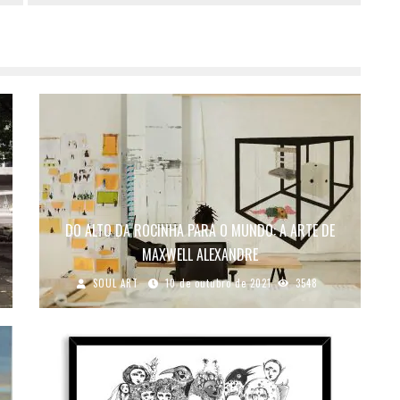
DO ALTO DA ROCINHA PARA O MUNDO: A ARTE DE
MAXWELL ALEXANDRE
SOUL ART
10 de outubro de 2021
3548