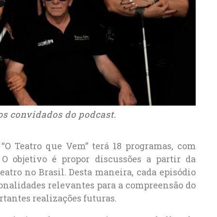
os convidados do podcast.
, “O Teatro que Vem” terá 18 programas, com
 objetivo é propor discussões a partir da
eatro no Brasil. Desta maneira, cada episódio
sonalidades relevantes para a compreensão do
rtantes realizações futuras.