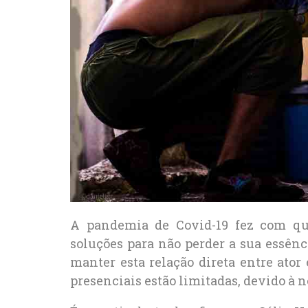
A pandemia de Covid-19 fez com que 
soluções para não perder a sua essênc
manter esta relação direta entre ato
presenciais estão limitadas, devido à 