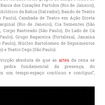
 Barca dos Corações Partidos (Rio de Janeiro),
olclórico da Bahia (Salvador), Bando de Teatro
o Paulo), Cambada de Teatro em Ação Direta
arginal (Rio de Janeiro), Cia Sementes (São
, Corpo Rastreado (São Paulo), Do Lado de Cá
aulo), Grupo Bagaceira (Fortaleza), Janaína
São Paulo), Núcleo Bartolomeu de Depoimentos
o) e Teatro Cego (São Paulo).
nvicção absoluta de que as
artes
da cena se
 pedra fundamental da presença, do
m um tempo-espaço contínuo e contíguo”,