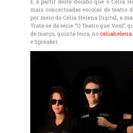
É a partir deste desafio que o Célia
mais conceituadas escolas de teatro do
por meio do Célia Helena Digital, a ma
Trata-se da série “O Teatro que Vem”, q
de março, quinta-feira, no
celiahelena
e Spreaker.