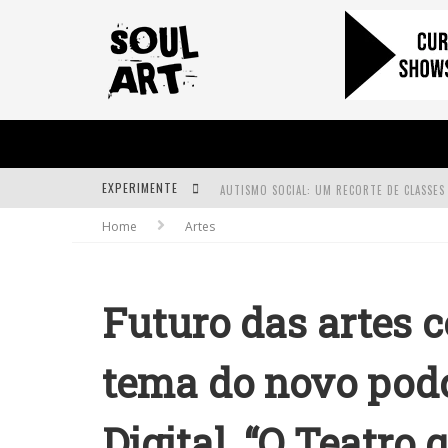
EXPERIMENTE
Home
Artes
A SUBIDA DA RAMPA É DIFERENTE!
FAÇA O BEM! MAS, SEM OLHAR A QUEM!?
Futuro das artes c
tema do novo podc
Digital, “O Teatro