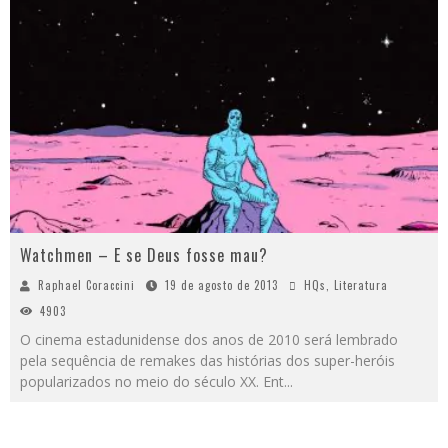
Watchmen – E se Deus fosse mau?
Raphael Coraccini
19 de agosto de 2013
HQs
,
Literatura
4903
O cinema estadunidense dos anos de 2010 será lembrado
pela sequência de remakes das histórias dos super-heróis
popularizados no meio do século XX. Ent
...