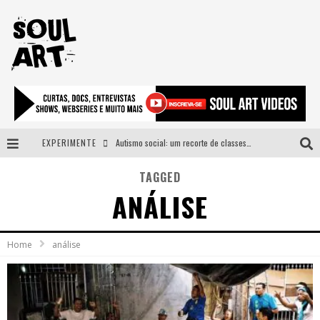
EXPERIMENTE
Autismo social: um recorte de classes e acesso ao bem estar para além do espectro
A subida da rampa é diferente!
TAGGED
ANÁLISE
Faça o bem! Mas, sem olhar a quem!?
Novo single de Arnaldo Tifu, “De Testa” explora brasilidade em sons, cores e símbolos
Home
análise