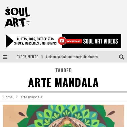
EXPERIMENTE
Autismo social: um recorte de classes e acesso ao bem estar para além do espectro
A subida da rampa é diferente!
TAGGED
ARTE MANDALA
Faça o bem! Mas, sem olhar a quem!?
Novo single de Arnaldo Tifu, “De Testa” explora brasilidade em sons, cores e símbolos
Home
arte mandala