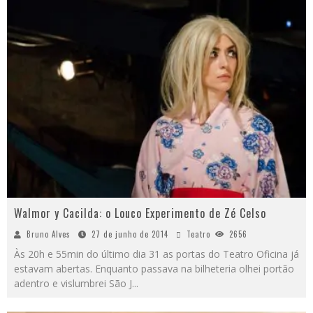
Walmor y Cacilda: o Louco Experimento de Zé Celso
Bruno Alves
27 de junho de 2014
Teatro
2656
Às 20h e 55min do último dia 31 as portas do Teatro Oficina já
estavam abertas. Enquanto passava na bilheteria olhei portão
adentro e vislumbrei São J
...