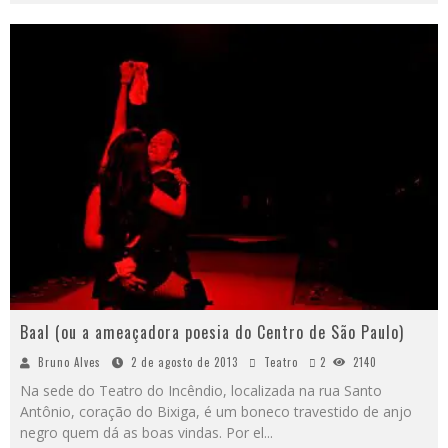
Baal (ou a ameaçadora poesia do Centro de São Paulo)
Bruno Alves
2 de agosto de 2013
Teatro
2
2140
Na sede do Teatro do Incêndio, localizada na rua Santo
Antônio, coração do Bixiga, é um boneco travestido de anjo
negro quem dá as boas vindas. Por el
...