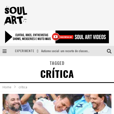
EXPERIMENTE
Autismo social: um recorte de classes e acesso ao bem estar para além do espectro
A subida da rampa é diferente!
TAGGED
CRÍTICA
Faça o bem! Mas, sem olhar a quem!?
Novo single de Arnaldo Tifu, “De Testa” explora brasilidade em sons, cores e símbolos
Home
crítica