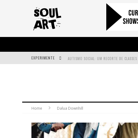
EXPERIMENTE
A SUBIDA DA RAMPA É DIFERENTE!
FAÇA O BEM! MAS, SEM OLHAR A QUEM!?
Home
Dalua Downhill