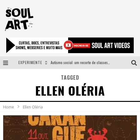
EXPERIMENTE
Autismo social: um recorte de classes e acesso ao bem estar para além do espectro
A subida da rampa é diferente!
TAGGED
ELLEN OLÉRIA
Faça o bem! Mas, sem olhar a quem!?
Novo single de Arnaldo Tifu, “De Testa” explora brasilidade em sons, cores e símbolos
Home
Ellen Oléria