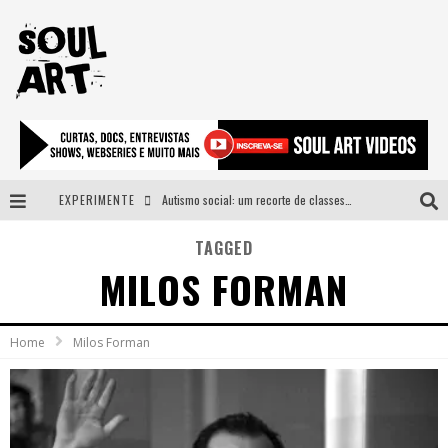
EXPERIMENTE
Autismo social: um recorte de classes e acesso ao bem estar para além do espectro
A subida da rampa é diferente!
TAGGED
MILOS FORMAN
Faça o bem! Mas, sem olhar a quem!?
Novo single de Arnaldo Tifu, “De Testa” explora brasilidade em sons, cores e símbolos
Home
Milos Forman