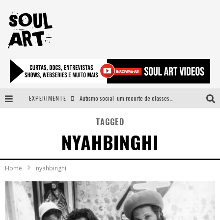
EXPERIMENTE
Autismo social: um recorte de classes e acesso ao bem estar para além do espectro
A subida da rampa é diferente!
TAGGED
NYAHBINGHI
Faça o bem! Mas, sem olhar a quem!?
Novo single de Arnaldo Tifu, “De Testa” explora brasilidade em sons, cores e símbolos
Home
nyahbinghi