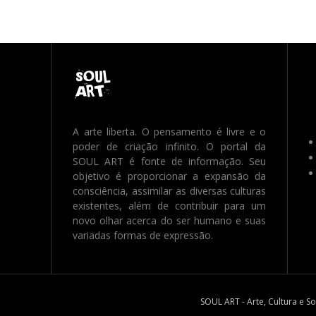
A arte liberta. O pensamento é livre e o
poder de criação infinito. O portal da
SOUL ART é fonte de informação. Seu
objetivo é proporcionar a expansão da
consciência, assimilar as diversas culturas
existentes, além de contribuir para um
novo olhar acerca do ser humano e suas
variadas formas de expressão.
SOUL ART - Arte, Cultura e S