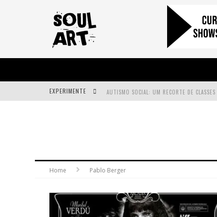
EXPERIMENTE
A SUBIDA DA RAMPA É DIFERENTE!
FAÇA O BEM! MAS, SEM OLHAR A QUEM!?
Home
Pablo Berger