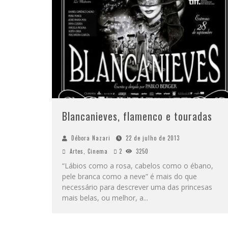
Blancanieves, flamenco e touradas
Débora Nazari
22 de julho de 2013
Artes
,
Cinema
2
3250
“Lábios como a rosa, cabelos como o ébano,
pele branca como a neve” é mais do que
necessário para descrever uma das princesas
mais belas, ou melhor, a
...