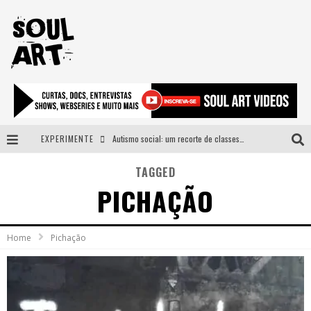
EXPERIMENTE
Autismo social: um recorte de classes e acesso ao bem estar para além do espectro
A subida da rampa é diferente!
TAGGED
PICHAÇÃO
Faça o bem! Mas, sem olhar a quem!?
Novo single de Arnaldo Tifu, “De Testa” explora brasilidade em sons, cores e símbolos
Home
Pichação