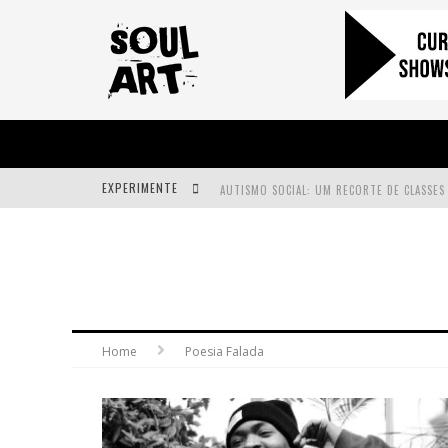
EXPERIMENTE
A SUBIDA DA RAMPA É DIFERENTE!
FAÇA O BEM! MAS, SEM OLHAR A QUEM!?
Home
Poesia Falada