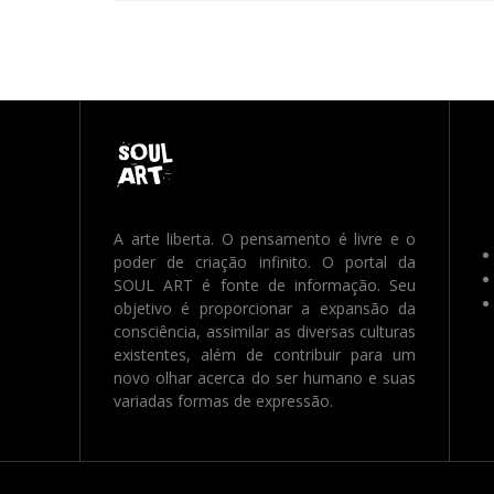
A arte liberta. O pensamento é livre e o
poder de criação infinito. O portal da
SOUL ART é fonte de informação. Seu
objetivo é proporcionar a expansão da
consciência, assimilar as diversas culturas
existentes, além de contribuir para um
novo olhar acerca do ser humano e suas
variadas formas de expressão.