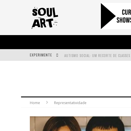
EXPERIMENTE
A SUBIDA DA RAMPA É DIFERENTE!
FAÇA O BEM! MAS, SEM OLHAR A QUEM!?
Home
Representatividade