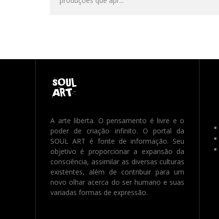
produções que apr
...
A arte liberta. O pensamento é livre e o
poder de criação infinito. O portal da
SOUL ART é fonte de informação. Seu
objetivo é proporcionar a expansão da
consciência, assimilar as diversas culturas
existentes, além de contribuir para um
novo olhar acerca do ser humano e suas
variadas formas de expressão.