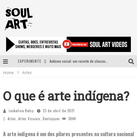
EXPERIMENTE
Autismo social: um recorte de classes e acesso ao bem estar para além do espectro
Home
Artes
A subida da rampa é diferente!
Faça o bem! Mas, sem olhar a quem!?
O que é arte indígena?
Novo single de Arnaldo Tifu, “De Testa” explora brasilidade em sons, cores e símbolos
Jackeline Betsy
23 de abril de 2021
Artes
,
Artes Visuais
,
Destaques
3844
A arte indígena é um dos pilares presentes na cultura nacional