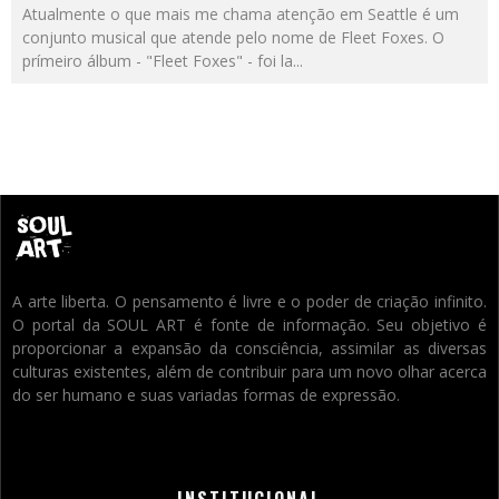
Atualmente o que mais me chama atenção em Seattle é um
conjunto musical que atende pelo nome de Fleet Foxes. O
prímeiro álbum - "Fleet Foxes" - foi la
...
A arte liberta. O pensamento é livre e o poder de criação infinito.
O portal da SOUL ART é fonte de informação. Seu objetivo é
proporcionar a expansão da consciência, assimilar as diversas
culturas existentes, além de contribuir para um novo olhar acerca
do ser humano e suas variadas formas de expressão.
INSTITUCIONAL