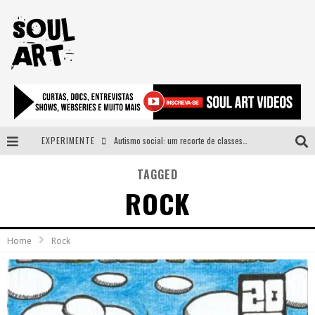
EXPERIMENTE
Autismo social: um recorte de classes e acesso ao bem estar para além do espectro
A subida da rampa é diferente!
TAGGED
ROCK
Faça o bem! Mas, sem olhar a quem!?
Novo single de Arnaldo Tifu, “De Testa” explora brasilidade em sons, cores e símbolos
Home
Rock