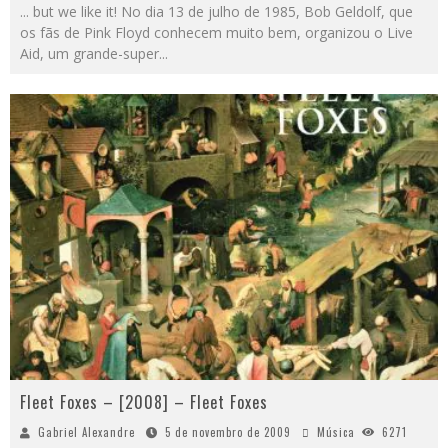
... but we like it! No dia 13 de julho de 1985, Bob Geldolf, que
os fãs de Pink Floyd conhecem muito bem, organizou o Live
Aid, um grande-super
...
Fleet Foxes – [2008] – Fleet Foxes
Gabriel Alexandre
5 de novembro de 2009
Música
6271