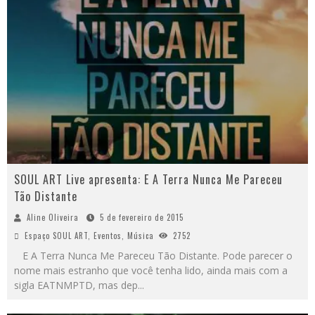
SOUL ART Live apresenta: E A Terra Nunca Me Pareceu
Tão Distante
Aline Oliveira
5 de fevereiro de 2015
Espaço SOUL ART
,
Eventos
,
Música
2752
E A Terra Nunca Me Pareceu Tão Distante. Pode parecer o
nome mais estranho que você tenha lido, ainda mais com a
sigla EATNMPTD, mas dep
...