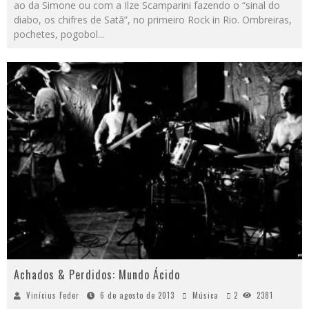
ao da Simone ou com a Ilze Scamparini fazendo o “sinal do
diabo, os chifres de Satã”, no primeiro Rock in Rio. Ombreiras,
pochetes, pogobol...
Achados & Perdidos: Mundo Ácido
Vinícius Feder
6 de agosto de 2013
Música
2
2381