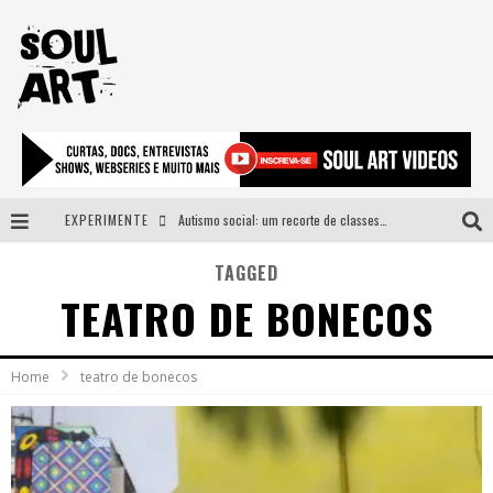
EXPERIMENTE
Autismo social: um recorte de classes e acesso ao bem estar para além do espectro
A subida da rampa é diferente!
TAGGED
TEATRO DE BONECOS
Faça o bem! Mas, sem olhar a quem!?
Novo single de Arnaldo Tifu, “De Testa” explora brasilidade em sons, cores e símbolos
Home
teatro de bonecos