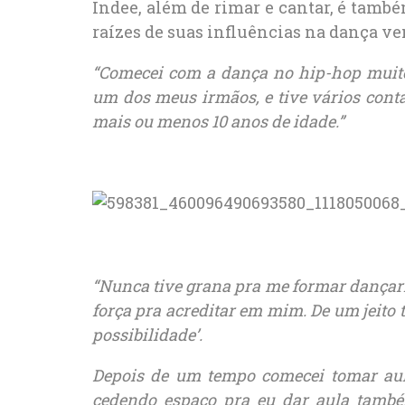
Indee, além de rimar e cantar, é tamb
raízes de suas influências na dança v
“Comecei com a dança no hip-hop muito
um dos meus irmãos, e tive vários conta
mais ou menos 10 anos de idade.”
“Nunca tive grana pra me formar dançari
força pra acreditar em mim. De um jeito t
possibilidade’.
Depois de um tempo comecei tomar aul
cedendo espaço pra eu dar aula também