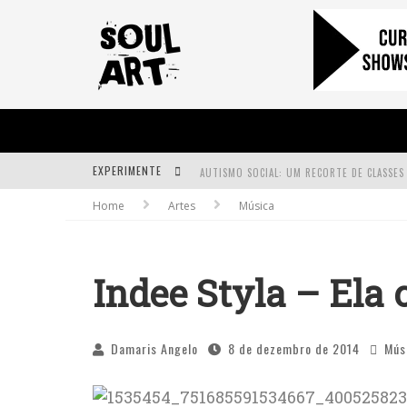
EXPERIMENTE
Home
Artes
Música
A SUBIDA DA RAMPA É DIFERENTE!
FAÇA O BEM! MAS, SEM OLHAR A QUEM!?
Indee Styla – Ela 
Damaris Angelo
8 de dezembro de 2014
Mús