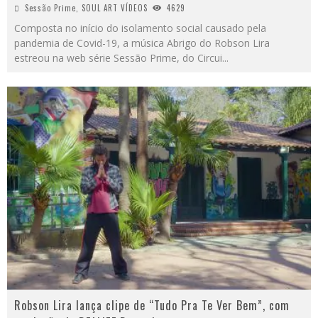
Sessão Prime
,
SOUL ART VÍDEOS
4629
Composta no início do isolamento social causado pela
pandemia de Covid-19, a música Abrigo do Robson Lira
estreou na web série Sessão Prime, do Circui
...
Robson Lira lança clipe de “Tudo Pra Te Ver Bem”, com