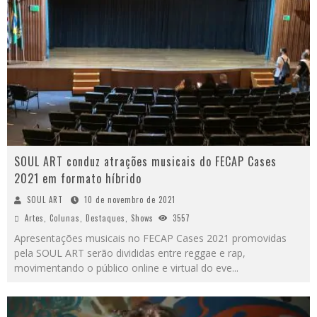
SOUL ART conduz atrações musicais do FECAP Cases
2021 em formato híbrido
SOUL ART
10 de novembro de 2021
Artes
,
Colunas
,
Destaques
,
Shows
3557
Apresentações musicais no FECAP Cases 2021 promovidas
pela SOUL ART serão divididas entre reggae e rap,
movimentando o público online e virtual do eve
...