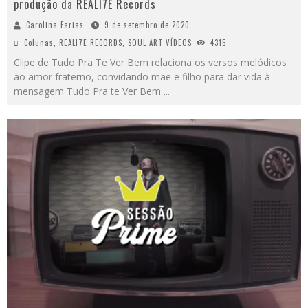
produção da REALI7E Records
Carolina Farias
9 de setembro de 2020
Colunas
,
REALI7E RECORDS
,
SOUL ART VÍDEOS
4315
Clipe de Tudo Pra Te Ver Bem relaciona os versos melódicos
ao amor fraterno, convidando mãe e filho para dar vida à
mensagem Tudo Pra te Ver Bem
...