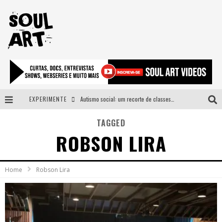
EXPERIMENTE
Autismo social: um recorte de classes e acesso ao bem estar para além do espectro
A subida da rampa é diferente!
TAGGED
ROBSON LIRA
Faça o bem! Mas, sem olhar a quem!?
Novo single de Arnaldo Tifu, “De Testa” explora brasilidade em sons, cores e símbolos
Home
Robson Lira