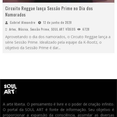
Circuito Reggae lança Sessão Prime no Dia dos
Namorados
Gabriel Alexandre
12 de junho de 2020
Artes
,
Música
,
Sessão Prime
,
SOUL ART VÍDEOS
6728
Aproveitando o dia dos namorados, o Circuito Reggae lança a
série Sessão Prime. Idealizado pela equipe da K-Rootz, o
objetivo da Sessão Prime é dar
...
A arte liberta. O pensamento é livre e o poder de criação infinito.
O portal da SOUL ART é fonte de informação. Seu objetivo é
proporcionar a expansão da consciência, assimilar as diversas